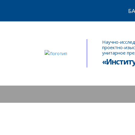
Б
Научно-исслед
проектно-изыс
унитарное пр
«Инстит