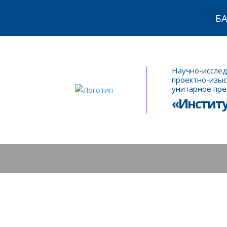
Б
Научно-исслед
проектно-изыс
унитарное пр
«Инстит